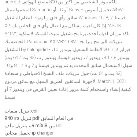
android للكمبيوتر الشخصي من أكثر من 800 مصنع للهواتف
المحمولة مثل Samsung أو LG أو Sony – تحميل أسوس A45V
سائق وأي فاي وبلوتوث لنظام التشغيل Windows 10, 8, 7, فيستا,
XP: إذا كان لديك مشاكل مع اتصال وأي فاي الخاص بك "ASUS
A45V", تاكد من ان لديك أحدث برنامج تشغيل مثبت للشبكة لاسلكيه
الخاصة بك. Panasonic KX-MB2168ML تنزيلات البرامج وبرامج
التشغيل by halunjadid • فبراير 3, 2017 لأنظمة التشغيل: ويندوز 10،
ويندوز 8 / 8.1، ويندوز 7، ويندوز فيستا، ويندوز زب (32 بت / 64 بت)
سهل الاستعمال سائق المحدث يدعم ويندوز فيستا و 7 و 8 / 8.1 و 10
(32 بت و 64 بت) حول تنزيلات ملف النسخ الاحتياطي واستعادة
الأجهزة السائقين الطريق السهل مع سائق مزدوج March 1, 2021
كيفية إنشاء واستخدام كلمة مرور إعادة تعيين القرص في ويندوز 7 أو
فيستا
تنزيل ملفات .cdr
940 irs تنزيل pdf في العام السابق
قم بتنزيل ملف m3u8 من url
تحميل مجاني ip changer