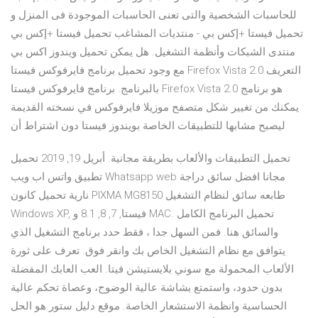
للحاسبات الشخصية والتى تعنى الحاسبات الموجودة فى المنزل و
تحميل فيستا +إكس بي - منتديات المشاغب تحميل فيستا +إكس بي
منتدى الشبكات وأنظمة التشغيل. هل يمكن تحميل ويندوز اكس بي
مع وجود تحميل برنامج فايرفوكس فيستا Firefox Vista 2.0 التعريف
بالبرنامج. برنامج فايرفوكس فيستا Firefox Vista 2.0 هو برنامج
يمكنك من تغيير شكل متصفح موزيلا فايرفوكس في نسخته القديمة
ليصبح مشابها للتطبيقات الخاصة بويندوز فيستا دون اشتراط أن
تحميل التطبيقات والألعاب بطريقة مجانية. أبريل 19, 2019 تحميل
تطبيق واتس اب ويب Whatsapp web مجانا افضل سائق دراجة
نارية تحميل كانون PIXMA MG8150 طابعه سائق لنظام التشغيل
Windows XP, فيستا, 7, 8, 8.1 و MAC. تحميل البرنامج الكامل
والسائق هنا. فمن السهل جدا ، فقط حدد برنامج التشغيل الذي
يتوافق مع نظام التشغيل الخاص بك وانقر فوق. تعرف على ثورة
الألعاب المحمولة مع سوني بلايستيشن فيتا. العب العابك المفضلة
بدون حدود، واستمتع بشاشة عالية الوضوح، وعصاة تحكم عالية
الحساسية وانظمة الاستشعار الخاصة. موقع دليل ستور هو الحل