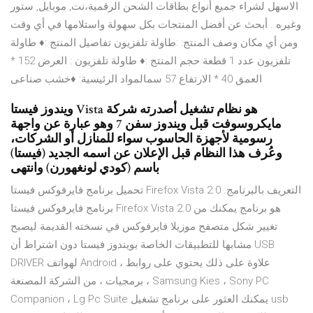
الاسهل لشراء جميع أنواع بطاقات الشحن الرقمية،نت, موبايل, ستور
وغيره . أبحث عن أفضل المنتجات بكل سهولة واستلامها في أي وقت
ومن أي مكان وصف المنتج: :طاولة تلفزيون تفاصيل المنتج :♦ طاولة
تلفزيون عدد 1 قطعة حجم المنتج :♦ طاولة تلفزيون : العرض 152 *
العمق 40 * الارتفاع 57 سمالمواد الرئيسية: ♦خشب صناعى
ويندوز فيستا Vista هو نظام تشغيل أصدرته شركة
مايكروسوفت قبل ويندوز سفن 7 وهو عبارة عن واجهة
رسومية لأجهزة الحاسوب سواء للمنازل أو الشركات،
وعُرف هذا النظام قبل الإعلان عن اسمه الجديد (فيستا)
باسم (كودي لونغهورن) وانتهى
تحميل برنامج فايرفوكس فيستا Firefox Vista 2.0 التعريف بالبرنامج.
برنامج فايرفوكس فيستا Firefox Vista 2.0 هو برنامج يمكنك من
تغيير شكل متصفح موزيلا فايرفوكس في نسخته القديمة ليصبح
مشابها للتطبيقات الخاصة بويندوز فيستا دون اشتراط أن USB
DRIVER لهواتف Android ، علاوة على ذلك يحتوي على روابط
برمجيات ، من الشركة المصنعة ، Samsung Kies ، Sony PC
Companion ، Lg Pc Suite يمكنك العثور على برنامج تشغيل usb