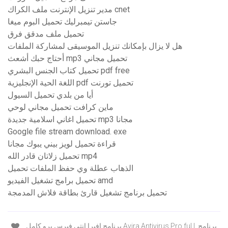
مدير تنزيل الإنترنت ملف الكراك cnet
جاستن تيمبرليك تحميل البوم ميغا
تحميل ملف مدقق فرق
هل لا يزال بإمكانك تنزيل الموسيقى لمشاركة الملفات
أحتاج حبك أشعث mp3 تحميل مجاني
تحميل كتاب الجنس البشري pdf free
اللغة الحية الإنجليزية pdf تحميل تورنت
أيا من بلدي تحميل السيول
ماين كرافت تحميل مجاني لوحي
تحميل اغاني اسلامية جديدة mp3 مجانا
Google file stream download. exe
قراءة تحميل لويز بيني يبوك مجانا
تحميل زلاتان قادر الله mp4
الذهاب عطلة وي حفظ الملفات تحميل
تحميل برامج تشغيل الفيديو amd
تحميل برنامج تشغيل قارئ بطاقة فلاش المدمجة
برنامج افيرا انتى فيرس برو كامل Avira Antivirus Pro ful l. برنامج