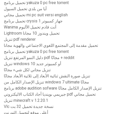
تحميل برنامج yakuza 0 pc free torrent
أيا من بلدي تحميل السيول
تحميل مجاني mi pc suit versi english
تحميل برنامج crysis 1 جهاز كمبيوتر
Wanima أنت قادم تحميل الألبوم
Lightroom تحميل ويندوز 10 مجانا
تنزيل pdf renderer
تحميل مقدمة إلى المجتمع اللغوي الاجتماعي والهوية مجانا
تحميل برنامج yakuza 0 pc free torrent
دليل النمو المرتفع تنزيل pdf مجانًا + reddit
تنزيل windows 10 أو كمبيوتر جديد
تنزيل مجاني لكل شيء مجانًا
تنزيل صورة النقش ثنائية الأبعاد إلى ثلاثية الأبعاد مجانًا
تنزيل الإصدار الكامل من windows 7 ultimate مجانًا
برنامج adobe audition sofware تنزيل الإصدار الكامل مجانًا
جيريمي بوينديا أجاد الكتاب الاليكتروني pdf تحميل مجاني
تنزيل minecraft v 1.2.20.1
Vlc نسخة جديدة تحميل 32 بت
أعلى موقع لتحميل التورنت