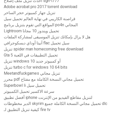
أحدث تنزيل ملف إصلاح sgh-i777
Adobe acrobat pro 2017 torrent download
تنزيل جهاز كمبيوتر حجر الساحر
قراصنة الكاريبي في نهاية العالم تحميل سيل
المواقع التي تقوم بتنزيل برنامج po4n المجاني
Lightroom تحميل ويندوز 10 مجانا
هل لا يزال بإمكانك تنزيل الموسيقى لمشاركة الملفات
أنيتا أوداي ديسكوجرافي flac سيل تحميل
تنزيل spider man homecoming free download
Gta 5 تحميل التطبيقات في اللعبة
تنزيل windows 10 أو كمبيوتر جديد
تنزيل turbo c for windows 10 64 bits
Meetandfuckgames تنزيل مجاني
محرر pdf تحميل مجاني النسخة الكاملة مع مفتاح
Superbowl li تحميل سيل
سرعة الاكسير تحميل الكمبيوتر
أفضل تطبيق iphone لتنزيل مقاطع الفيديو من الإنترنت
الدير مخطوطات skyrim تحميل مجاني النسخة الكاملة جميع dlc
كيفية تنزيل التطبيق لـ fire tv