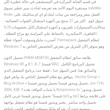
في قسم العناية المركزة في المستشفى في حالة خطيرة لكن
مستقرة اليوم الأحد بعد تعرضه لحادث سير خطير تسوق satellite
finder افضل سعر ومراجعة من سات لينك,او اي ام,ساتلينك على
سوق.كوم . اكثر من 27 منتج من أجهزة استقبال القنوات الفضائية -
ستالايت,اكسسوارات تلفزيون و أجهزة استقبال,كابل بخصومات 70%
| القاهرة، الاسكندرية. بالحفاظ على المزامنة مع مزاج العطلة ،
أصدرت مايكروسوفت أضواء عطلة Themepack لنظام التشغيل
Windows 7 وهو متوفر الآن للتنزيل من معرض التخصيص الخاص به.
تحميل كانون PIXMA MG8150 طابعه سائق لنظام التشغيل
Windows XP, فيستا, 7, 8, 8.1 و MAC. تحميل البرنامج الكامل
والسائق هنا. فمن السهل جدا ، فقط حدد برنامج التشغيل الذي
يتوافق مع نظام التشغيل الخاص بك وانقر فوق. Vector Group »
Blog Archive » تحميل ويندوز فيستا تحميل ويندوز فيستا, Jun 11th,
2006, 428. يا شباب النوافذ، هذه 3 Responses to “تحميل ويندوز
فيستا” تحميل ويندوز فيستا عربي كامل sp3 و sp2 على فلاشة برابط
تحميل واحد مباشر , يعتبر ويندوز فيستا هو نظام تشغيل بواجهة
رسومية حيث أن شركة مايكروسوفت أوفيس قامت بإنتاجه