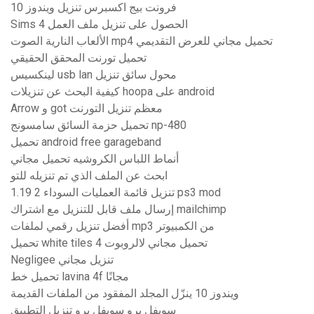
فرونت بيج اكسبرس تنزيل ويندوز 10
Sims 4 الحصول على تنزيل ملف العمل
الألعاب النارية الصوت mp4 تحميل مجاني للعرض التقديمي
تحميل تورنت المحقق الحقيقي
لينكسيس usb lan محول سائق تنزيل
كيفية البحث عن تنزيلات hoopa على android
Arrow و got معظم تنزيل التورنت
تحميل حزمة السائق سامسونج np-480
تحميل android free garageband
أنماط اللباس الكروشيه تحميل مجاني
ابحث عن الملف الذي تم تنزيله للتو
تنزيل قائمة العمليات السوداء 2 1.19 ps3 mod
إرسال ملف قابل للتنزيل مع اشتراك mailchimp
أفضل تنزيل رقمي لملفات mp3 من الكمبيوتر
تحميل white tiles 4 تحميل مجاني لالروبوت
Negligee تنزيل مجاني
تحميل خط lavina 4f مجانًا
ويندوز 10 ينزّل المجلد المفقود من الملفات القديمة
سويفل برو سويفل برو تنزيل التطبيق