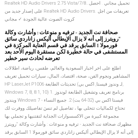
Realtek HD Audio Drivers 2.75 Vista/7/8…تحميل مجاني . احصل
على إصدار جديد من Realtek HD Audio Drivers. تعريفات من اجل
كروت الصوت عالية الجودة ✓ مجاني
صحافة نت الجديد - ترفيه و منوعات : وأشارت وكالة
"رويترز إلى أنه لا يزال الإيطالي أليكس زاناردي سائق
فورمولا 1 السابق يرقد في قسم العناية المركزة في
المستشفى في حالة خطيرة لكن مستقرة اليوم الأحد بعد
تعرضه لحادث سير خطير
اطلع على اخر اخبار السعودية والعالم، طقس، رياضة، اطلالات
المشاهير ونجوم الفن، صحة، اقتصاد، المال، سيارات تحميل تعريف
HP LaserJet P1006 تحديثات الطابعة (لـ وندوز فيستا, اكس بي,
Windows 7, 8, 8.1, 10) 1. برنامج تعريف وتشغيل الطابعة لوندوز
ويندوز Windows 7 - فيستا اكس بي (32-64 بت) 2. جميع النساء
تحتاج لكماليات تتحلى بها ، تفاصيل لم تنسَ تفاصيلك ووفرت لك
مجموعة كبيرة من الاكسسوارات الجذابة لتقتنيها و تجملي بها
مظهرك صحافة نت الجديد - ترفيه و منوعات : وأشارت وكالة "رويترز
إلى أنه لا يزال الإيطالي أليكس زاناردي سائق فورمولا 1 السابق يرقد