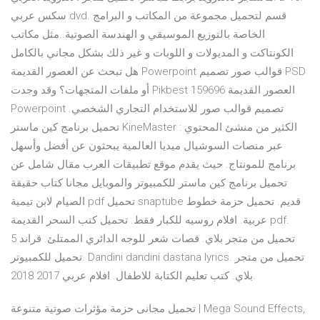
سكس عربي dvd. قسم لتحميل مجموعة من المكاتب و البرامج
الخاصة بالتوزيع الموسيقي و الهندسة الصوتية..مثل مكاتب
الكونتاكت و المديولات و اللوبات و غير ذلك بشكل مجاني بالكامل
هل تبحث عن العصور القديمة Powerpoint قوالب صور تصميم PSD
أو ملفات المتجهات؟ وقد وجدت Pikbest 159696 العصور القديمة
Powerpoint تصميم قوالب صور للاستخدام التجاري الشخصي.
تحميل برنامج كين ماستر KineMaster : الكثير من منشئ المحتوي
عبر منصات السوشيال ميديا العالمية يبحثون عن أفضل وأسهل
برنامج للمونتاج. حيث يقدم موقع تطبيقات العرب مقال شامل عن
تحميل برنامج كين ماستر للكمبيوتر والموبايل مجانا كتاب حقيقة
الصيام لابن تيمية pdf تحميل snaptube قديم. تحميل حزمة خطوط
عربية. افلام روسيه للكبار فقط. تحميل كتب السحر القديمة pdf.
تحميل من متجر بلاي. قصات شعر للوجه الدائري الممتلئ. قراند 5
تحميل للكمبيوتر. Dandini dandini dastana lyrics. تحميل من متجر
بلاي. كتب تعليم الكتابة للاطفال. افلام عربي 2017 2018.
تحميل مجانى حزمة مؤثرات صوتية متنوعة | Mega Sound Effects,