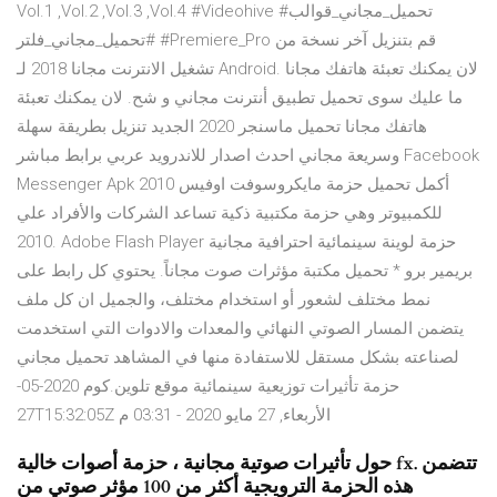
Vol.1 ,Vol.2 ,Vol.3 ,Vol.4 #Videohive #تحميل_مجاني_قوالب
#تحميل_مجاني_فلتر #Premiere_Pro قم بتنزيل آخر نسخة من
تشغيل الانترنت مجانا 2018 لـ Android. لان يمكنك تعبئة هاتفك مجانا
ما عليك سوى تحميل تطبيق أنترنت مجاني و شح. لان يمكنك تعبئة
هاتفك مجانا تحميل ماسنجر 2020 الجديد تنزيل بطريقة سهلة
وسريعة مجاني احدث اصدار للاندرويد عربي برابط مباشر Facebook
Messenger Apk أكمل تحميل حزمة مايكروسوفت اوفيس 2010
للكمبيوتر وهي حزمة مكتبية ذكية تساعد الشركات والأفراد علي
2010. Adobe Flash Player حزمة لوينة سينمائية احترافية مجانية
بريمير برو * تحميل مكتبة مؤثرات صوت مجاناً. يحتوي كل رابط على
نمط مختلف لشعور أو استخدام مختلف، والجميل ان كل ملف
يتضمن المسار الصوتي النهائي والمعدات والادوات التي استخدمت
لصناعته بشكل مستقل للاستفادة منها في المشاهد تحميل مجاني
حزمة تأثيرات توزيعية سينمائية موقع تلوين.كوم 2020-05-
27T15:32:05Z الأربعاء, 27 مايو 2020 - 03:31 م
حول تأثيرات صوتية مجانية ، حزمة أصوات خالية fx. تتضمن
هذه الحزمة الترويجية أكثر من 100 مؤثر صوتي من