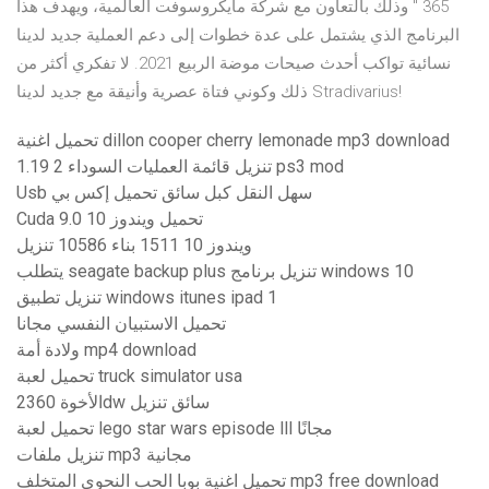
365 " وذلك بالتعاون مع شركة مايكروسوفت العالمية، ويهدف هذا
البرنامج الذي يشتمل على عدة خطوات إلى دعم العملية جديد لدينا
نسائية تواكب أحدث صيحات موضة الربيع 2021. لا تفكري أكثر من
ذلك وكوني فتاة عصرية وأنيقة مع جديد لدينا Stradivarius!
تحميل اغنية dillon cooper cherry lemonade mp3 download
تنزيل قائمة العمليات السوداء 2 1.19 ps3 mod
Usb سهل النقل كبل سائق تحميل إكس بي
Cuda 9.0 تحميل ويندوز 10
ويندوز 10 1511 بناء 10586 تنزيل
يتطلب seagate backup plus تنزيل برنامج windows 10
تنزيل تطبيق windows itunes ipad 1
تحميل الاستبيان النفسي مجانا
ولادة أمة mp4 download
تحميل لعبة truck simulator usa
الأخوة 2360dw سائق تنزيل
تحميل لعبة lego star wars episode lll مجانًا
تنزيل ملفات mp3 مجانية
تحميل اغنية بوبا الحب النحوي المتخلف mp3 free download