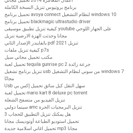
أعمال المغامرة 2014 تحميل مجاني
برنامج بروتيوس تنزيل النسخة الكاملة
تحميل برنامج avoya connect لنظام التشغيل windows 10
تحميل برنامج blackmagic ultrastudio driver
كيفية تنزيل تطبيق موسيقى youtube على الجهاز اللوحي
مجانا وحدثت الهزة الارضية تنزيل
باثفايندر الإصدار الثاني pdf تنزيل 2021
كيفية تنزيل ملفات p7s
مكتب تحميل مجاني سيل
تحميل لعبة tequila gunrise pc 2 جرعة زائدة
تنزيل برنامج تشغيل usb من سوني لنظام التشغيل windows 7
مجانًا
Usb سهل النقل كبل سائق تحميل إكس بي
تحميل لعبة mario kart 8 deluxe pc torrent
تنزيل الفيديو من متصفح الشعلة
سينما دولبي amc تنزيل البرمجيات الحرة
هل يمكنك تنزيل التطبيق للحجاب 3
تحميل استوديو الطباعة أوتوديسك مجانا
تحميل اغاني اسلامية جديدة mp3 مجانا