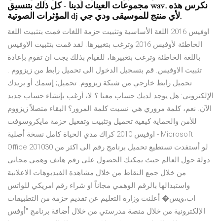
مجموعات العينات لدينا - كل ذلك بتنسيق wav. نكرس هذه
المؤثرات الصوتية dj لأي منتج للموسيقى ودي جي.
اوفيس 2016 اللغة الأساسية وتثبيت حزمة اللغات قمت بتثبيت اللغة
الخاطئة لأوفيس 2016 وترغب بتغييرها. لقد قمت بتثبيت الاوفيس
باللغة الخاطئة وترغب بتغييرها، للقيام بذلك يجب ان تقوم بإعادة
تثبيت الاوفيس. قم بتسجيل الدخول الى تحميل رابط من زيزووم .
تحميل رابط خارجي من شبكة زيزووم. تحميل; إسمك أو بريدك
الإلكتروني: هل يوجد لديك حساب معنا ؟ لا، أرغب بإنشاء حساب جديد
الآن. نعم، كلمة مروري هي: نسيت كلمة المرور؟ البقاء متصلاً زيزووم
للأمن والحماية كيفية تحميل وتثبيت وتفعيل حزمة مايكروسوفت
اوفيس 2010 كراك مدي الحياة كامل نسخة أصلية - Microsoft
Office 2010لو أستفدت تستطيع تحميل برنامج رقم الى اكثر من 30
دولة حول العالم حيث يمكنك الحصول على رقم هاتف وهمي مجاني
من خلال جمع النقاط من خلال مشاهدة الفيديوهات الاعلانية
واستبدالها بالرقم الوهمي مجاناً او شراء رقم امريكي للواتس
اب،ويس� أعلنت وزارة التعليم عن تقديم حزمة من التطبيقات
الإلكترونية من خلال منصة مدرستي من خلال أضافة برنامج "أوفس