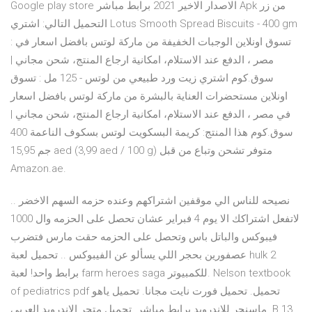
Google play store الاصدار الاخير 2021 برابط مباشر Apk من زر
التحميل التالي: اشتري Lotus Smooth Spread Biscuits - 400 gm
: تسوق اونلاين الوجبات الخفيفة من ماركة لوتس بافضل اسعار في
مصر ، الدفع عند الاستلام، امكانية ارجاع المنتج، شحن مجاني |
سوق.كوم اشتري زيت ورد طبيعي من لوتس - 125 مل : تسوق
اونلاين مستحضرات العناية بالبشرة من ماركة لوتس بافضل اسعار
في مصر ، الدفع عند الاستلام، امكانية ارجاع المنتج، شحن مجاني |
سوق.كوم هذا المنتج: كريمة البسكويت لوتس بسكوف الناعمة 400
جم 15,95 aed (3,99 aed / 100 g) متوفر تشحن وتباع من قبل
Amazon.ae.
نصيحه للناس الي موقفين اشتراكهم وعنده حزمه السهم الاخضر ..
لاتفعل اشتراكك الا يوم 4 فبراير عشان تحصل على الحزمه وال 1000
فيبوكس والباتل باس وتحصل على الحزمه حقت مارس فتضرب
عصفورين بحجر اللي يسألو عن الفيبوكس .. تحميل لعبة hulk 2
برابط واحد! لعبة farm heroes saga للكمبيوتر. Nelson textbook
of pediatrics pdf تحميل. تحميل فورت نايت مجانا. تحميل ياهو
ماسنجر للاندرويد برابط مباشر. تحميل متجر الاندرويد العربي. B 13.