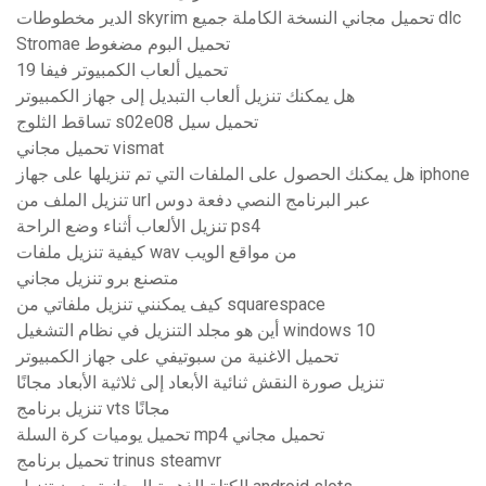
الدير مخطوطات skyrim تحميل مجاني النسخة الكاملة جميع dlc
Stromae تحميل البوم مضغوط
تحميل ألعاب الكمبيوتر فيفا 19
هل يمكنك تنزيل ألعاب التبديل إلى جهاز الكمبيوتر
تساقط الثلوج s02e08 تحميل سيل
تحميل مجاني vismat
هل يمكنك الحصول على الملفات التي تم تنزيلها على جهاز iphone
تنزيل الملف من url عبر البرنامج النصي دفعة دوس
تنزيل الألعاب أثناء وضع الراحة ps4
كيفية تنزيل ملفات wav من مواقع الويب
متصنع برو تنزيل مجاني
كيف يمكنني تنزيل ملفاتي من squarespace
أين هو مجلد التنزيل في نظام التشغيل windows 10
تحميل الاغنية من سبوتيفي على جهاز الكمبيوتر
تنزيل صورة النقش ثنائية الأبعاد إلى ثلاثية الأبعاد مجانًا
تنزيل برنامج vts مجانًا
تحميل يوميات كرة السلة mp4 تحميل مجاني
تحميل برنامج trinus steamvr