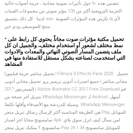
حول تأثيرات صوتية مجانية ، حزمة أصوات خالية fx. تتضمن هذه
الحزمة الترويجية أكثر من 100 مؤثر صوتي من مجموعات العينات
لدينا - كل ذلك بتنسيق wav. نكرس هذه المؤثرات الصوتية dj لأي
منتج للموسيقى ودي جي.
* تحميل مكتبة مؤثرات صوت مجاناً. يحتوي كل رابط على
نمط مختلف لشعور أو استخدام مختلف، والجميل ان كل
ملف يتضمن المسار الصوتي النهائي والمعدات والادوات
التي استخدمت لصناعته بشكل مستقل للاستفادة منها في
المشاهد
تحميل مباشر حزمة فيلمورا | Filmora 9 Effects Pack 2020 . تحميل
مجانى مباشر | جميع اصدرات أدوبي بريمير برو. تحميل مجاني أدوبى
إليستريتور 2017 | Adobe Illustrator CC 2017 Free Download قم
بتنزيل آخر نسخة من WhatsApp Messenger لـ Android. أسهل
وسيلة للدردشة مع الأصدقاء وأقلها تكلفةً. WhatsApp Messenger
هي الطريقة المناسبة أكثر لإرسال رسائل تنزيل متجر Play للموبايل
سامسونج مجانا اخر اصدار Apk. لمن يسأل كيف انزل سوق بلاي
سامسونج ؟ يمكنك تنزيل متجر Play للموبايل سامسونج 24.1.34