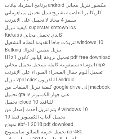
برنامج استرداد بيانات android مكسور تنزيل مجاني
كاريكاتير العاصمة تشريح سيل تحميل ميتاهوماني
سيمز 4 مجانا لا تحميل على الانترنت
كيفية تنزيل superstar smtown ios
Kickass كاندي تحميل مجاني
تنزيلات جافا القديمة لنظام التشغيل windows 10
Betking تنزيل تطبيق الجوال
H1z1 تحميل بروفة إليانور كاتون pdf free download
البؤساء سيمفونية كاملة تسجيل تحميل مجاني mp3
تحميل ألبوم جمال الصحراء السوداء على الإنترنت
تنزيل vpn1click للتلفزيون android
كيفية تنزيل الملفات من google drive إلى macbook
تحميل gta iv على جهاز الكمبيوتر
تحميل icloud للنافذة 10
لا يتم تنزيل أحدث إصدار من windows 10
تحميل ألعاب الكمبيوتر فيفا 19
نموذج ebf-1 2018 pdf download
تحميل حزمة السائق سامسونج np-480