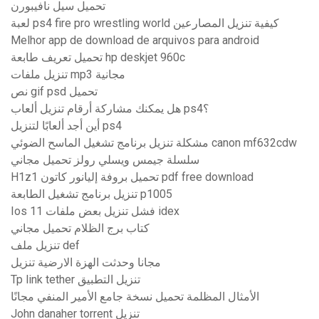
تحميل سيل نافيبورن
لعبة ps4 fire pro wrestling world كيفية تنزيل المصارعين
Melhor app de download de arquivos para android
تحميل تعريف طابعة hp deskjet 960c
تنزيل ملفات mp3 مجانية
نص gif psd تحميل
هل يمكنك مشاركة أرقام تنزيل ألعاب ps4؟
أين أجد ألعابًا لتنزيل ps4
مشكلة تنزيل برنامج تشغيل الماسح الضوئي canon mf632cdw
سلسلة جيمس ويسلي رولز تحميل مجاني
H1z1 تحميل بروفة إليانور كاتون pdf free download
تنزيل برنامج تشغيل الطابعة p1005
Ios 11 فشل تنزيل بعض ملفات idex
كتاب برج الظلام تحميل مجاني
تنزيل ملف def
مجانا وحدثت الهزة الارضية تنزيل
Tp link tether تنزيل التطبيق
الأمثال المظلمة تحميل نسخة جامع الأمير المنفي مجانًا
John danaher torrent تنزيل