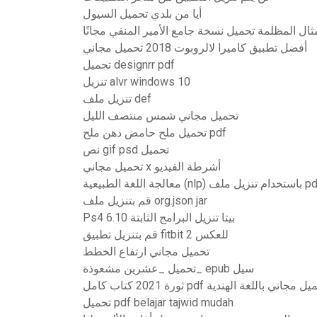
أيا من بلدي تحميل السيول
مثال المظلمة تحميل نسخة جامع الأمير المنفي مجانًا
أفضل تطبيق كاميرا لالروبوت 2018 تحميل مجاني
تحميل designrr pdf
تنزيل alvr windows 10
تنزيل ملف def
تحميل مجاني شمس منتصف الليل
تحميل ملح حامض دهن ملح pdf
نص gif psd تحميل
تحميل مجاني x أشرطة الفيديو
 ملف pdf python
قم بتنزيل ملف org.json jar
Ps4 6.10 بيتا تنزيل البرامج الثابتة
قم بتنزيل تطبيق fitbit للعكس 2
تحميل مجاني ارتفاع الخطط
تحميل _عشرين مشعوذة_ epub سيل
2021 كتاب كامل pdf تحميل مجاني باللغة الهندية
تحميل pdf belajar tajwid mudah