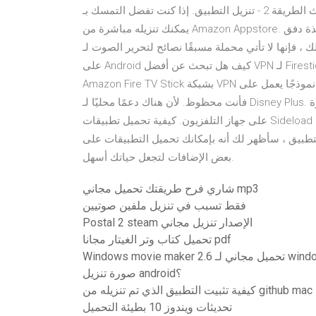
تحديث الطريقة 2 - تنزيل التطبيق. إذا كنت تفضل التمسك بـ Fire TV الخاص بكالتحديثات ، هناك برنامج مفيد للغاية
يمكنك تنزيله مباشرة من Amazon Appstore. تدعم نافذة دفق Apple TV مئات التطبيقات والألعاب لتستمتع بوقتك.
نها لا تأتي محملة مسبقًا نصائح لتحرير الصوت لـ iMovie 10 كيف كيفية إيقاف تشغيل التطبيقات في الخلفية
على Android كيف هل تبحث عن أفضل VPN لـ Firestick؟ NordVPN هو الحل. باستخدام تطبيقنا الأصلي، يمكنك توصيل
Amazon Fire TV Stick بشبكة VPN في لمح البصر. 8/1/2018 إذا كنت تمتلك نموذجًا يعمل على Fire أو Android TV ،
فأنت محظوظ. لأن هناك دعمًا محليًا لـ Disney Plus. لكي تكون دقيقًا ، يجب أن تكون قادرًا على تنزيل التطبيق مباشرة
على جهاز التلفزيون. كيفية تحميل تطبيقات Sideload على Fire TV / Stick باستخدام تطبيق Downloader. الآن وبعد
 سأظهر لك أنه بإمكانك تحميل التطبيقات على Fire TV أو FireStick خلال دقائق. ولكن ، قبل ذلك ، إليك
بعض الإضافات لتجعل حياتك أسهل.
شاري فرح طريقتك تحميل مجاني mp3
فقط تسبب في تنزيل ملفين صوتيين
Postal 2 steam الإصدار تنزيل مجاني
تحميل كتاب وتر الغيتار مجانا pdf
W تحميل مجاني لـ windows 7
صورة تنزيل android؟
كيفية تثبيت التطبيق الذي تم تنزيله من github mac
تحديثات ويندوز 10 بطيئة التحميل