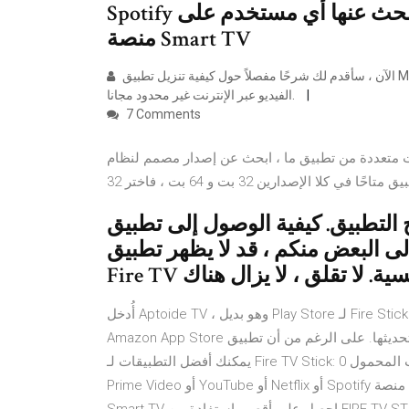
Spotify هي بعض التطبيقات الأساسية التي يبحث عنها أي مستخدم على
منصة Smart TV
الآن ، سأقدم لك شرحًا مفصلاً حول كيفية تنزيل تطبيق Mobdro وتثبيته. باستخدام هذا التطبيق Mobdro ، يمكنك دفق مقاطع
الفيديو عبر الإنترنت غير محدود مجانا.
7 Comments
 تطبيق ما ، ابحث عن إصدار مصمم لنظام Android ، أو خصيصًا لـ Fire TV. إذا كان
بيق. كيفية الوصول إلى تطبيق YOUTUBE
لبعض منكم ، قد لا يظهر تطبيق YouTube على شاشة
أُدخل Aptoide TV ، وهو بديل Play Store لـ Fire Stick TV ، يتيح لك تثبيت جميع التطبيقات غير المتوفرة في متجر
Amazon App Store وتحديثها. على الرغم من أن تطبيق Aptoide TV مُحسّن بالكامل لـ Fire TV Stick / 4K ، إلا أنه لا
يمكنك أفضل التطبيقات لـ Fire TV Stick: اللاعبون والمزيد 12 مايو 2020 مات ميلز اختيار المحرر , تطبيقات المحمول 0
Prime Video أو YouTube أو Netflix أو Spotify هي بعض التطبيقات الأساسية التي يبحث عنها أي مستخدم على منصة