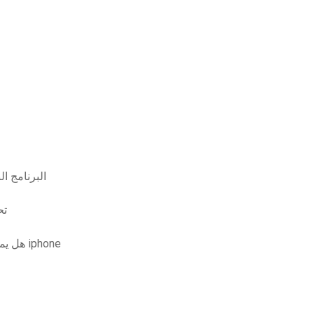
البرنامج ا
برنا
هل يمكنك الحصول على الملفات التي تم تنزيلها على جهاز iphone