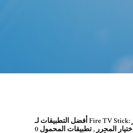
أفضل التطبيقات لـ Fire TV Stick: اللاعبون والمزيد 12 مايو 2020 مات ميلز
اختيار المحرر , تطبيقات المحمول 0 Prime Video أو YouTube أو Netflix أو