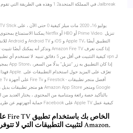
فهذا يعني
حماية أجهزتهم عن طريق تثبيت لك . يوصي. كيف; كيفية مشاهدة مقاطع فيديو Facebook على Apple TV كيفية عمل
التنزيل أو هاتف Android لتثبيت التطبيقات التي لا تتوفر من خلال Amazon.