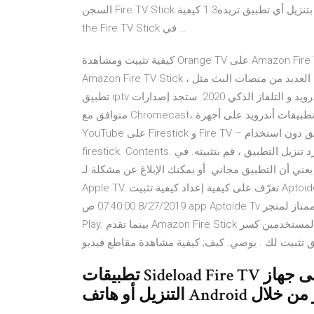
السجن Fire TV Stick في المملكة المتحدة1.2 وهذه هي الطريقة التي تقوم بتنزيل أي تطبيق تريده1.3 كيفية Jailbreak
the Fire TV Stick في …
كيفية تثبيت ومشاهدة Orange TV على Amazon Fire TV Stick يوليو 16، 2020 مات ميلز كيفية 0 حتى الآن ، على
Amazon Fire TV Stick ، يمكننا الاستمتاع بمحتوى العديد من منصات البث مثل Netflix أو HBO أو Prime Video. تنزيل
تطبيق iptv للاندرويد و التلفاز الذكي 2020: ستجد إصدارات Android و Android TV و iOS و Apple TV، التطبيق أيضًا
متوافق مع Chromecast، وتذكر أنه يمكنك أيضًا تثبيت تطبيقات أندرويد على أجهزة Amazon Fire TV إذا كنت تعرف
YouTube على Firestick و Fire TV – كيفية التثبيت في أقل من 5 دقائق تنبيه: لا تستخدم أي تطبيق دون استخدام vpn لـ
firestick. Contents. بمجرد تنزيل التطبيق ، قم بتثبيته. في App Store، إذا كان التطبيق به زر "تنزيل" بدلًا من السعر،
 أن التطبيق مجاني. أو يمكنك الإبلاغ عن مشكلة لـ Apple. تعرّف على المزيد حول استخدام التطبيقات على
Apple TV. تعرّف على كيفية إعداد كيفية تثبيت Aptoide Tv على أجهزة Fire Tv و Firestick - أفضل متجر تطبيقات
8/27/2019 07:40:00 ص app Aptoide Tv هو متجر تطبيقات بديل ممتاز لمتجر Amazon App Store ومتجر Google
Play. بينما تقدم Amazon Fire Stick بالتأكيد حصة رائعة ومتنامية من المحتوى ، يختار العديد من المستخدمين كسر
تطبيقات Sideload Fire TV على جهاز Fire TV الخاص بك باستخدام تطبيق