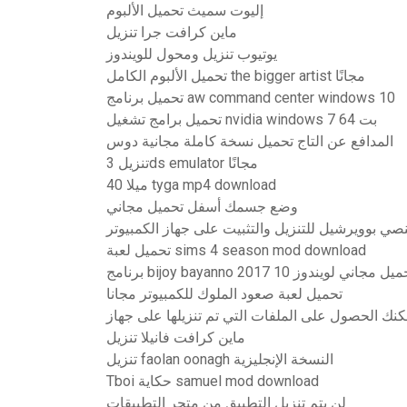
إليوت سميث تحميل الألبوم
ماين كرافت جرا تنزيل
يوتيوب تنزيل ومحول للويندوز
تحميل الألبوم الكامل the bigger artist مجانًا
تحميل برنامج aw command center windows 10
تحميل برامج تشغيل nvidia windows 7 64 بت
المدافع عن التاج تحميل نسخة كاملة مجانية دوس
تنزيل 3ds emulator مجانًا
40 ميلا tyga mp4 download
وضع جسمك أسفل تحميل مجاني
لنصي بوويرشيل للتنزيل والتثبيت على جهاز الكمبيوتر
تحميل لعبة sims 4 season mod download
مج bijoy bayanno 2017 تحميل مجاني لويندوز 10
تحميل لعبة صعود الملوك للكمبيوتر مجانا
ماين كرافت فانيلا تنزيل
تنزيل faolan oonagh النسخة الإنجليزية
Tboi حكاية samuel mod download
لن يتم تنزيل التطبيق من متجر التطبيقات