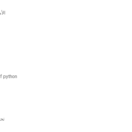
الأ
معالجة اللغة الطبيعية (nlp) باستخدام تنزيل
ثورة 