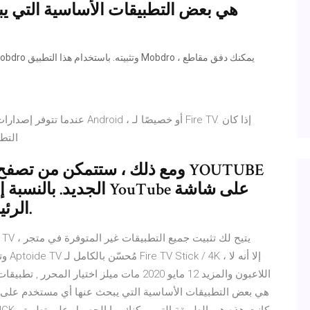
عندما تتوفر إصدارات متعددة من
التطبيق متاحًا في كلا الإصدارين 32 بت و 64 بت ، فاختر 32
ومع ذلك ، ستتمكن من تصفح التط
الجديد. بالنسبة إلى ا
Fire TV الرئيسية. لا تقلق ، لا يزال هناك.