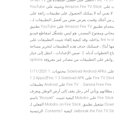
Smart TV احصل على أقصى استفادة من FIRE TV STICK. كانت هذه هي الطريقة التي يمكنك بها الحصول على تطبيق
YouTube وتثبيته على Amazon Fire TV Stick. لا يحقق متجر التطبيقات على Fire TV Stick عدلاً كافياً للتطبيقات
أنه لا يمكنك الحصول على تطبيقات رائعة على Fire TV Stick
، لقد قمت بالعمل الشاق من أجلك وقمت بعرض بعض من أفضل التطبيقات لـ Firestick. هيا بنا نبدأ. ثالث طرق تشغيل
تطبيق YouTube على Amazon Fire TV هي طريقة إستخدام تطبيق Kodi، والمعروف سابقاً ب XBMC، وهو مُشغِّل
فتوح المصدر، هو ليس بمُشغِّل لمقاطع فيديو YouTube، ولكنه يمتلك خاصية تُمكنه من تثبيت الإضافات
بداخله، وقد كيفية إلغاء تثبيت التطبيقات على fire tv stick إذا كنت تواجه مشكلات مع Fire TV Stick أو لديك الكثير من
مها أبدًا) ، فيمكنك حذف هذه التطبيقات لتحرير مساحة
باتباع الخطوات أدناه. 2- ضمن الإعدادات ، انتقل إلى خيار My Fire TV وافتحه. 3- اذهب الى خيارات المطور Developer
1/11/2021 محتويات. 1 Sideload Android APKs على Fire TV Stick (2021). 1.1 إرسال الملفات إلى تطبيق التلفزيون;
1.2 Apps2Fire; 1.3 Sideload APK على Fire TV Stick من جهاز الكمبيوتر الخاص بك باستخدام ADB; 2 قم بتثبيت
تطبيقات Android على Fire TV … Garena Free Fire. 10 دقائق. 49 لاعب. هدف واحد - البقاء على قيد الحياة. في لعبة
مقاتلاً إلى جزيرة نائية من مظلاتهم ويأتي آخر رجل يقف إلى أرض الوطن ويعرف
باسم "Booyah". كيفية تثبيت Mobdro على Fire Stick ، Fire TV, & النار التلفزيون مكعب. الآن على مرحلة التثبيت
الفعلي لـ Mobdro on Fire Stick: تشغيل تطبيق Downloader; بشكل افتراضي ، سيتم فتح التطبيق في قسم الصفحة
الرئيسية. Contents1 كيفية Jailbreak the Fire TV Stick في المملكة المتحدة1.1 هذا هو كيف يمكنك الهروب من