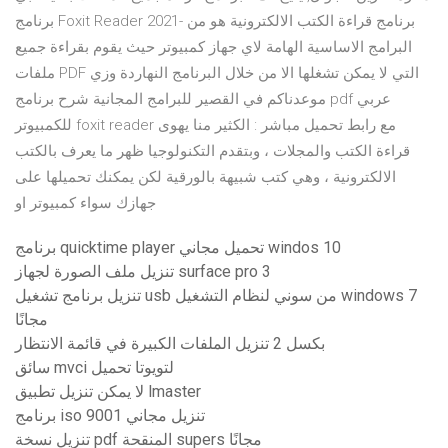
برنامج Foxit Reader 2021- برنامج قراءة الكتب الالكترونية هو من
البرامج الاساسية الهامة لاي جهاز كمبيوتر حيث يقوم بقراءة جميع
ملفات PDF التي لا يمكن تشغلها الا من خلال البرنامج النهاردة وزي
موعدناكم في القصير للبرامج المجانية شرح برنامج pdf عربي
للكمبيوتر foxit reader مع رابط تحميل مباشر : الكثير منا يهوى
قراءة الكتب والمجلات ، وبتقدم التكنولوجيا ظهر ما يعرف بالكتب
الالكترونية ، وهي كتب شبيهة بالورقية لكن يمكنك تحميلها على
جهازك سواء كمبيوتر او
برنامج quicktime player تحميل مجاني windos 10
تنزيل ملف الصورة لجهاز surface pro 3
تنزيل برنامج تشغيل usb من سوني لنظام التشغيل windows 7
مجانًا
بكسل 2 تنزيل الملفات الكبيرة في قائمة الانتظار
سائق mvci لتويوتا تحميل
لا يمكن تنزيل تطبيق lmaster
برنامج iso 9001 تنزيل مجاني
تنزيل نسخة pdf المنقحة supers مجانًا