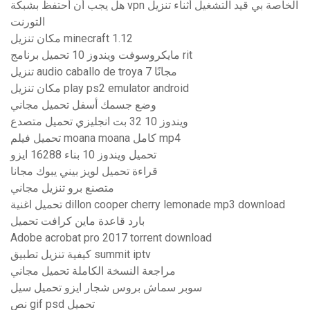
هل يجب أن أحتفظ بشبكة vpn الخاصة بي قيد التشغيل أثناء تنزيل
التورنت
مكان تنزيل minecraft 1.12
مايكروسوفت ويندوز 10 تحميل برنامج rit
تنزيل audio caballo de troya 7 مجانًا
مكان تنزيل play ps2 emulator android
وضع جسمك أسفل تحميل مجاني
ويندوز 10 32 بت انجليزي تحميل متصدع
تحميل فيلم moana moana كامل mp4
تحميل ويندوز 10 بناء 16288 ايزو
قراءة تحميل لويز بيني يبوك مجانا
متصنع برو تنزيل مجاني
تحميل اغنية dillon cooper cherry lemonade mp3 download
بارد قاعدة ماين كرافت تحميل
Adobe acrobat pro 2017 torrent download
كيفية تنزيل تطبيق summit iptv
مراجعة النسخة الكاملة تحميل مجاني
سوبر سماش بروس شجار ايزو تحميل سيل
نص gif psd تحميل