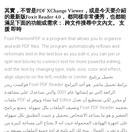
其實，不管是PDF XChange Viewer，或是今天要介紹
的最新版Foxit Reader 4.0， 都同樣非常優秀，也都能
滿足下面的功能或需求：. 跨文件搜尋中文內文。 支
援 即時
Foxit PhantomPDF is a program that allows you to organize
and edit PDF files. The program automatically reflows and
reformats text in the text box as you edit it, you can join or
split text blocks to connect text for more powerful editing,
edit the text by changing type, style, size, color and effect,
align objects on the left, middle or center. تحميل برنامج
فوكست ريدر Foxit PDF Reader برابط تحميل ماشر. هو أحد البرامج
الرائعة التي تم إنشائها عام 2001 والتي تساعدك على مشاهدة
ملفات PDF كما تشاء ويوفر له Editor أو محرر لكي تستطيع أن تعدل
وتضيف الملفات بكل سهولة. يتمتع برنامج Foxit PDF Reader بحجمة
الصغير و هو ما يساعد الاشخاص بتحميل و تثبيت التطبيق بكل سهوله
على اجهزة الهواتف المحمولة حيث انه لا يحتاج الى مساحة كبيرة من
ذاكرة تخزين الجوال, يتيح لك البرنامج قراءة جميع الملفات بصيغة بي