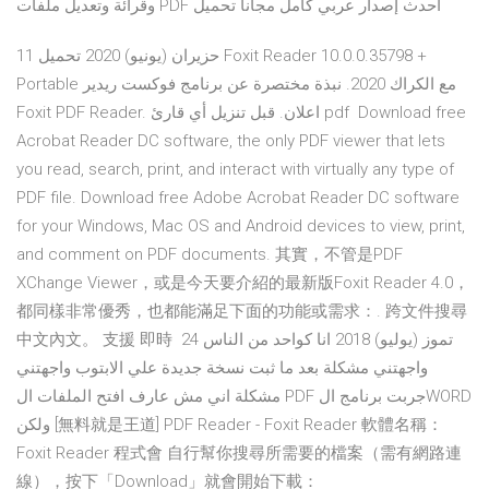
وقرائة وتعديل ملفات PDF أحدث إصدار عربي كامل مجاناً تحميل
11 حزيران (يونيو) 2020 تحميل Foxit Reader 10.0.0.35798 +
Portable مع الكراك 2020. نبذة مختصرة عن برنامج فوكست ريدير
Foxit PDF Reader. اعلان. قبل تنزيل أي قارئ pdf Download free
Acrobat Reader DC software, the only PDF viewer that lets
you read, search, print, and interact with virtually any type of
PDF file. Download free Adobe Acrobat Reader DC software
for your Windows, Mac OS and Android devices to view, print,
and comment on PDF documents. 其實，不管是PDF
XChange Viewer，或是今天要介紹的最新版Foxit Reader 4.0，
都同樣非常優秀，也都能滿足下面的功能或需求：. 跨文件搜尋
中文內文。 支援 即時 24 تموز (يوليو) 2018 انا كواحد من الناس
واجهتني مشكلة بعد ما ثبت نسخة جديدة علي الابتوب واجهتني
مشكلة اني مش عارف افتح الملفات ال PDF جربت برنامج الWORD
ولكن [無料就是王道] PDF Reader - Foxit Reader 軟體名稱：
Foxit Reader 程式會 自行幫你搜尋所需要的檔案（需有網路連
線），按下「Download」就會開始下載：