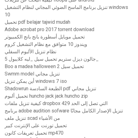
تنزيل برنامج الماسح الضوئي المجاني لنظام التشغيل windows
10
تحميل pdf belajar tajwid mudah
Adobe acrobat pro 2017 torrent download
تحميل موبايل أسطورة بانج بانج الكمبيوتر
ويندوز 10 متوافق مع نظام التشغيل كروم
نظام تنزيل الألبوم السفلي
5 جالون ديزل ستريم تحميل سيل _ليه كلايبول_
Boo a madea halloween 2 تحميل سيل
Swmm model تنزيل مجاني
أين يمكن تنزيل windows 7 iso
Shadowrun الطبعة السادسة pdf تنزيل مجاني
تحميل ألبوم huncho jack jack huncho zip
كيفية تنزيل ملفات dropbox التي تصل إلى الحد 429
برنامج adobe audition sofware تنزيل الإصدار الكامل مجانًا
تنزيل ملف scad من الأشياء
تحميل تورنت على الإنترنت كبير
تحميل تعريفات كانون mp470