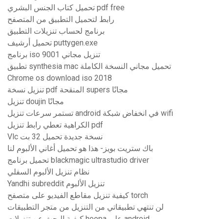
تحميل كتاب الجنس البشري pdf free
رابط لتحميل التطبيق من المتصفح
برنامج لحساب تنزيلات التطبيق
تحميل أرشيف puttygen.exe
برنامج iso 9001 تنزيل مجاني
تطبيق synthesia mac تحميل مجاني النسخة الكاملة
Chrome os download iso 2018
تنزيل نسخة pdf المنقحة supers مجانًا
تنزيل doujin مجانًا
تستمر سرعات تنزيل android في انخفاض شبكة wifi
الكراهية تعطي رابط تنزيل pdf
Vlc نسخة جديدة تحميل 32 بت
باك ستريت بويز- هذا هو تحميل أغاني الألبوم لنا
تحميل برنامج blackmagic ultrastudio driver
نظام تنزيل الألبوم السفلي
Yandhi subreddit تنزيل الألبوم
كيفية تنزيل مقاطع الفيديو على متصفح torch
لن تنتهي تطبيقاتي من التنزيل من متجر التطبيقات
كيفية البحث عن تنزيلات hoopa على android