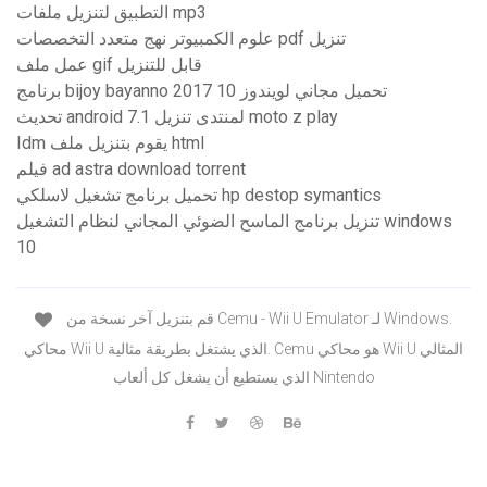
التطبيق لتنزيل ملفات mp3
علوم الكمبيوتر نهج متعدد التخصصات pdf تنزيل
عمل ملف gif قابل للتنزيل
برنامج bijoy bayanno 2017 تحميل مجاني لويندوز 10
تحديث android 7.1 لمنتدى تنزيل moto z play
Idm يقوم بتنزيل ملف html
فيلم ad astra download torrent
تحميل برنامج تشغيل لاسلكي hp destop symantics
تنزيل برنامج الماسح الضوئي المجاني لنظام التشغيل windows
10
قم بتنزيل آخر نسخة من Cemu - Wii U Emulator لـ Windows.
محاكي Wii U الذي يشتغل بطريقة مثالية. Cemu هو محاكي Wii U المثالي
الذي يستطيع أن يشغل كل ألعاب Nintendo