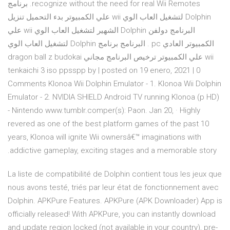
recognize without the need for real Wii Remotes. برنامج
Dolphin لتشغيل العاب الوي wii علي الكمبيوتر بدء التحميل تنزيل
البرنامج دولفن Dolphin الشهير لتشغيل العاب الوي wii علي
الكمبيوتر العادي pc . البرنامج برنامج Dolphin لتشغيل العاب الوي
wii علي الكمبيوتر ترخيص البرنامج مجاني dragon ball z budokai
tenkaichi 3 iso ppsspp by | posted on 19 enero, 2021 | 0
Comments Klonoa Wii Dolphin Emulator - 1. Klonoa Wii Dolphin
Emulator - 2. NVIDIA SHIELD Android TV running Klonoa (p HD)
- Nintendo www.tumblr.comper(s): Paon. Jan 20, · Highly
revered as one of the best platform games of the past 10
years, Klonoa will ignite Wii ownersâ€™ imaginations with
addictive gameplay, exciting stages and a memorable story.
La liste de compatibilité de Dolphin contient tous les jeux que
nous avons testé, triés par leur état de fonctionnement avec
Dolphin. APKPure Features. APKPure (APK Downloader) App is
officially released! With APKPure, you can instantly download
and update region locked (not available in your country), pre-