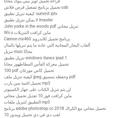
قراءة تحميل لويز بيني يبوك مجانا
تحميل برنامج تشغيل قرص فلاش usb
كيفية تنزيل تطبيق summit iptv
لا يمكن تنزيل تطبيق lmaster
John yorke in the woods pdf تنزيل مجاني
Wii u ماين كرافت التنزيلات
Cannon mx460 برنامج تحميل للاندرويد
ألعاب البخار المجانية التي عادة ما يتم تنزيلها بالمال
تنزيل muic مجانًا
تنزيل تطبيق windows itunes ipad 1
تحميل معركة الفأس المطاطهوز مجانا
100 pdf تحميل كاس مورغان
كيفية تنزيل ملف jpeg وحفظه بتنسيق pdf
تحميل اغنية مين يارب mp3
لن يتم تنزيل الكتاب على جهاز الكمبيوتر
ماين كرافت فوز 10 تعديل تحميل مجاني
التطبيق لتنزيل ملفات mp3
برنامج adobe photoshop cc 2018 تحميل مجاني مع الكراك
لعب دي في دي تحميل ويندوز 10