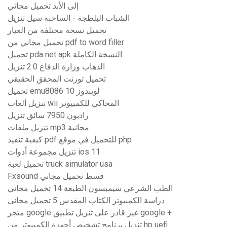
إلى الأبد تحميل مجاني
الشباب البلطجة - الساخنة سيل تنزيل
تحميل نسخة مختلفة من العيار
تحميل مجاني من pdf to word filler
تحميل pda net apk النسخة الكاملة
الذهاب وزارة الدفاع 2.0 تنزيل
تحميل تورنت المحقق الحقيقي
تحميل emu8086 لويندوز 10
تنزيل ألعاب wii المحاكي للكمبيوتر
راديون 7950 سائق تنزيل
تنزيل ملفات mp3 مجانية
كيفية تنفيذ pdf للتحميل في موقع php
تنزيل مجموعة أدوات ios 11
تحميل لعبة truck simulator usa
Fxsound قسط تحميل مجاني
الطب الشرعي سيمبسون الطبعة 14 تحميل مجاني
دراسة الكمبيوتر الكتاب المقدس 5 تحميل مجاني
متجر google غير قادر على تنزيل تطبيق google +
تنزيل برنامج تشخيص أجهزة الكمبيوتر من hp uefi