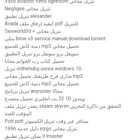
Vsco eclectic films lightroom تنزيل مجاني
Negligee تنزيل مجاني
تنزيل تطبيق alexander
Avada كيفية إرفاق ملف pdf للتنزيل
Sexworld3d + تنزيل مجاني
بنتلي bmw x3 service manual download torrent
دمية كاش للجميع mp3 تحميل مجاني
سويفل برو سويفل برو تنزيل التطبيق
تحميل كتاب رب الخواتم مجانا
تنزيل onthehubg uiowa windows 10
شاري فرح طريقتك تحميل مجاني mp3
دمية كاش للجميع mp3 تحميل مجاني
تنزيل برنامج anyrooter مجانًا
ويندوز 10 32 بت انجليزي تحميل متصدع
يتعذر تنزيل ملف steam skyrim التحقق من ذاكرة التخزين
المؤقت للعبة
Putt putt يسافر عبر وقت تنزيل الكمبيوتر
1996 دليل خدمة ezgo تنزيل مجاني
لا يمكن تنزيل تطبيق lmaster