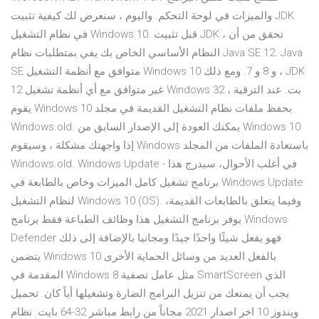
والميزات في لوحة التحكم. واليوم ، سنعرض لك كيفية تثبيت JDK
في نظام التشغيل Windows 10. قبل تثبيت JDK ، تحقق من أن
النظام الأساسي الخاص بك يفي بمتطلبات نظام Java SE 12. Java
SE متوافق مع أنظمة التشغيل Windows 10 و 8 و 7. ومع ذلك ، JDK
12 غير متوافق مع أي أنظمة تشغيل Windows 32 بت. عند الترقية ،
يقوم Windows 10 بحفظ ملفات نظام التشغيل القديمة في مجلد
Windows.old. يمكنك العودة إلى الإصدار السابق من Windows 10
إذا واجهتك مشكلة ، وسيقوم Windows باستعادة الملفات من المجلد
Windows.old. ‏‎Windows Update - في أغلب الأحوال، سيدرج هذا
برنامج تشغيل كامل الميزات وخاص بالطابعة في Windows Update
لنظام التشغيل Windows 10 (OS). وفيما يتعلق بالطابعات القديمة،
يوفر برنامج التشغيل هذا وظائف الطباعة فقط برنامج Windows
Defender فهو يفعل شيئًا واحدًا جيدًا ومجانيا بالإضافة إلى ذلك
يتضمن Windows 10 بالفعل العديد من وسائل الحماية الأخرى
المقدمة في Windows 8 مثل عامل تصفية SmartScreen الذي
يجب أن يمنعك من تنزيل البرامج الضارة وتشغيلها أياً كان. تحميل
ويندوز 10 اخر اصدار 2021 مجاناً من رابط مباشر 32-64 بايت. نظام