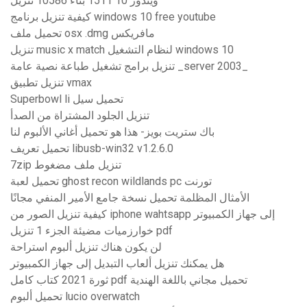
ويندوز 10 1511 بناء 10586 تنزيل
كيفية تنزيل برنامج windows 10 free youtube
تحميل ملف osx .dmg مافريكس
تنزيل music x match لنظام التشغيل windows 10
تنزيل برامج تشغيل طباعة نصية عامة _server 2003_
تنزيل تطبيق vmax
Superbowl li تحميل سيل
تنزيل الجلود المشتراة من الصدأ
باك ستريت بويز- هذا هو تحميل أغاني الألبوم لنا
تحميل تعريف libusb-win32 v1.2.6.0
7zip تنزيل ملف مضغوط
تحميل لعبة ghost recon wildlands pc تورنت
الأمثال المظلمة تحميل نسخة جامع الأمير المنفي مجانًا
كيفية تنزيل الصور من iphone wahtsapp إلى جهاز الكمبيوتر
خوارزميات مضيئة الجزء 1 تنزيل pdf
لن يكون هناك تنزيل ألبوم استراحة
هل يمكنك تنزيل ألعاب التبديل إلى جهاز الكمبيوتر
ثورة 2021 كتاب كامل pdf تحميل مجاني باللغة الهندية
تحميل ألبوم lucio overwatch