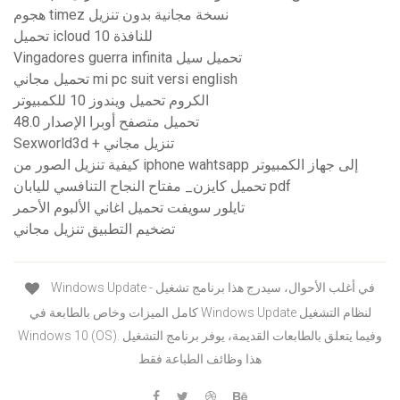
هجوم timez نسخة مجانية بدون تنزيل
تحميل icloud للنافذة 10
Vingadores guerra infinita تحميل سيل
تحميل مجاني mi pc suit versi english
الكروم تحميل ويندوز 10 للكمبيوتر
تحميل متصفح أوبرا الإصدار 48.0
Sexworld3d + تنزيل مجاني
كيفية تنزيل الصور من iphone wahtsapp إلى جهاز الكمبيوتر
تحميل كايزن_ مفتاح النجاح التنافسي لليابان pdf
تايلور سويفت تحميل اغاني الألبوم الأحمر
تضخيم التطبيق تنزيل مجاني
‏‎Windows Update - في أغلب الأحوال، سيدرج هذا برنامج تشغيل
كامل الميزات وخاص بالطابعة في Windows Update لنظام التشغيل
Windows 10 (OS). وفيما يتعلق بالطابعات القديمة، يوفر برنامج التشغيل
هذا وظائف الطباعة فقط