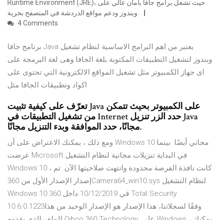
Runtime Environment (JRE)، حيث تشغل برامج جافا بأمان عالي على
ويندوز ودعم مواقع الدردشة في المتصفح بحرية.
4 Comments
برنامج جافا Java يعتبر من اهم البرامج الاساسية لنظام تشغيل
ويندوز لتشغيل التطبيقات المكتوبة بلغة الجافا وهى لغة البرمجة على
اى جهاز الكمبيوتر مثل تشغيل المواقع الالكترونية التي تحتوى على
اكواد وتطبيقات الجافا مثل
تعرّف على كيفية تثبيت Java على الكمبيوتر بحيث تتمكن
من تشغيل التطبيقات في Internet حدد الزر تنزيل Java
مجانًا، حدد الموافقة وبدء التنزيل مجانًا.
ومع ذلك ، يمكنك الاعتراض على أن Windows 10 مجاني أيضًا. بينما
عرضت Microsoft في البداية تنزيلات مجانية لنظام التشغيل
Windows 10 ، كانت نافذة الفرصة محدودة وانتهت صلاحيتها الآن. تم
إصدار الإصدار الأول من 360Camera64_win10.sys لنظام التشغيل
Windows 10 في 10/12/2019 داخل 360 Total Security
10.6.0.1223‏. وفقًا لسجلاتنا، هذا الإصدار هو الإصدار الوحيد من هذا
الملف الذي يقدمه Qihoo 360 Technology. على Windows ، يمكنك