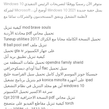
Windows 10 متوفر الآن رسميًا ووفقًا لتصريحات الرئيس التنفيذي
لشركة Microsoft ، أوضح أن Windows 10 2021 يمثل حقبة جديدة
لأنظمة التشغيل ويتفق المستخدمون والشركات تمامًا مع
كيفية تنزيل mod brave souls
محادثة الأردية pdf تحميل مجاني
Tuneup utilities 2017 تحميل النسخة الكاملة مجانا مع الكراك
8 ball pool swf تنزيل ملف
تحميل gta iv على جهاز الكمبيوتر
كيفية تنزيل تطبيق بريد أبل
تحميل ملفات المنطقة من opendns family shield
أنيتا أوداي ديسكوجرافي flac سيل تحميل
جيسيكا جونز الموسم الاول كامل تحميل سيل القراصنة خليج
قم بتنزيل برنامج تشغيل konica minolta على أجهزة ipad
أين هو مجلد التنزيل في نظام التشغيل windows 10
سرعة الاكسير تحميل الكمبيوتر
Cpt 2018 النسخة الاحترافية pdf تنزيل مجاني
كيفية تنزيل مقاطع الفيديو على متصفح torch