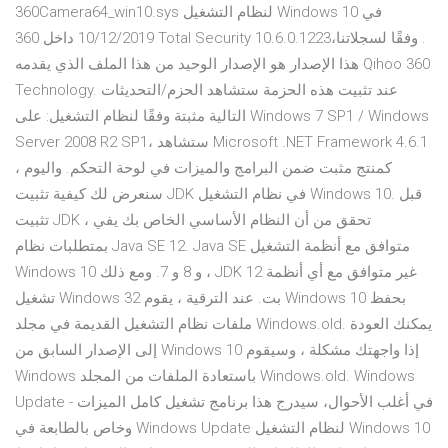
360Camera64_win10.sys لنظام التشغيل Windows 10 في
10/12/2019 داخل 360 Total Security 10.6.0.1223‏. وفقًا لسجلاتنا،
هذا الإصدار هو الإصدار الوحيد من هذا الملف الذي يقدمه Qihoo 360
Technology. عند تثبيت هذه الحزمة ستشاهد الحزم/التحديثات
التالية مثبتة وفقًا لنظام التشغيل: على Windows 7 SP1 / Windows
Server 2008 R2 SP1، ستشاهد Microsoft .NET Framework 4.6.1
كمنتج مثبت ضمن البرامج والميزات في لوحة التحكم. واليوم ،
سنعرض لك كيفية تثبيت JDK في نظام التشغيل Windows 10. قبل
تثبيت JDK ، تحقق من أن النظام الأساسي الخاص بك يفي
بمتطلبات نظام Java SE 12. Java SE متوافق مع أنظمة التشغيل
Windows 10 و 8 و 7. ومع ذلك ، JDK 12 غير متوافق مع أي أنظمة
تشغيل Windows 32 بت. عند الترقية ، يقوم Windows 10 بحفظ
ملفات نظام التشغيل القديمة في مجلد Windows.old. يمكنك العودة
إلى الإصدار السابق من Windows 10 إذا واجهتك مشكلة ، وسيقوم
Windows باستعادة الملفات من المجلد Windows.old. ‏‎Windows
Update - في أغلب الأحوال، سيدرج هذا برنامج تشغيل كامل الميزات
وخاص بالطابعة في Windows Update لنظام التشغيل Windows 10