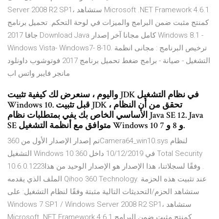
Server 2008 R2 SP1، ستشاهد Microsoft .NET Framework 4.6.1
كمنتج مثبت ضمن البرامج والميزات في لوحة التحكم. تحميل برنامج
جافا 2017 Download Java كامل مجانا آخر إصدار Windows 8.1 -
Windows Vista- Windows7- 8-10. ترخيص البرنامج : مجانى ‏انظمة
التشغيل - ‏صيانة - ‏برامج ضغط تحميل برنامج 2017 فوتوشوب داونلود
مانجر فايبر واتس اب
واليوم ، سنعرض لك كيفية تثبيت JDK في نظام التشغيل
Windows 10. قبل تثبيت JDK ، تحقق من أن النظام
الأساسي الخاص بك يفي بمتطلبات نظام Java SE 12. Java
SE متوافق مع أنظمة التشغيل Windows 10 و 8 و 7.
تم إصدار الإصدار الأول من 360Camera64_win10.sys لنظام
التشغيل Windows 10 في 10/12/2019 داخل 360 Total Security
10.6.0.1223‏. وفقًا لسجلاتنا، هذا الإصدار هو الإصدار الوحيد من هذا
الملف الذي يقدمه Qihoo 360 Technology. عند تثبيت هذه الحزمة
ستشاهد الحزم/التحديثات التالية مثبتة وفقًا لنظام التشغيل: على
Windows 7 SP1 / Windows Server 2008 R2 SP1، ستشاهد
Microsoft .NET Framework 4.6.1 كمنتج مثبت ضمن البرامج