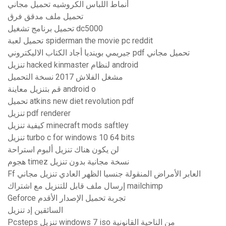
أنماط اللباس الكروشيه تحميل مجاني
تحميل ملف مدقق فرق
تحميل برنامج تشغيل dc5000
تحميل لعبة spiderman the movie pc reddit
جيريمي بوينديا أجاد الكتاب الاليكتروني pdf تحميل مجاني
تنزيل hacked kinmaster لنظام android
مشغل الفلاش 2017 نسخة التحميل
قم بتنزيل معاينة android o
تحميل atkins new diet revolution pdf
تنزيل pdf renderer
كيفية تنزيل minecraft mods saftley
تنزيل turbo c for windows 10 64 bits
لن يكون هناك تنزيل ألبوم استراحة
هجوم timez نسخة مجانية بدون تنزيل
Ff العابر الأمراض المنقولة جنسيا الظهر العادي تنزيل مجاني
إرسال ملف قابل للتنزيل مع اشتراك mailchimp
Geforce تجربة تحميل الإصدار الأقدم
السائقين إد تنزيل
Pcsteps تنزيل windows 7 iso من الناحية القانونية