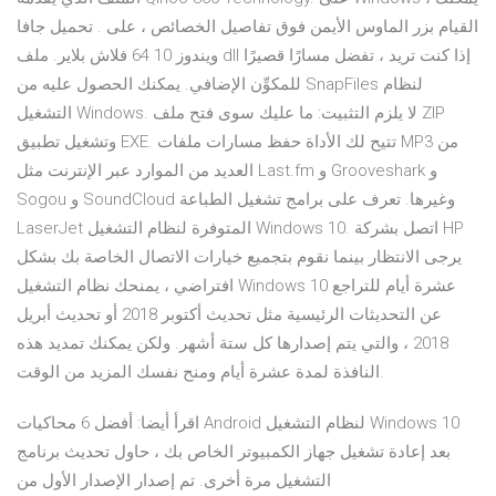
القيام بزر الماوس الأيمن فوق تفاصيل الخصائص ، على . تحميل جافا
ويندوز 10 64 فلاش بلاير. ملف dll إذا كنت تريد ، تفضل مسارًا قصيرًا
للمكوِّن الإضافي. يمكنك الحصول عليه من SnapFiles لنظام
التشغيل Windows. لا يلزم التثبيت: ما عليك سوى فتح ملف ZIP
وتشغيل تطبيق EXE. تتيح لك الأداة حفظ مسارات ملفات MP3 من
العديد من الموارد عبر الإنترنت مثل Last.fm و Grooveshark و
Sogou و SoundCloud وغيرها. تعرف على برامج تشغيل الطباعة
LaserJet المتوفرة لنظام التشغيل Windows 10. اتصل بشركة HP
يرجى الانتظار بينما نقوم بتجميع خيارات الاتصال الخاصة بك بشكل
افتراضي ، يمنحك نظام التشغيل Windows 10 عشرة أيام للتراجع
عن التحديثات الرئيسية مثل تحديث أكتوبر 2018 أو تحديث أبريل
2018 ، والتي يتم إصدارها كل ستة أشهر. ولكن يمكنك تمديد هذه
النافذة لمدة عشرة أيام ومنح نفسك المزيد من الوقت.
اقرأ أيضا: أفضل 6 محاكيات Android لنظام التشغيل Windows 10
بعد إعادة تشغيل جهاز الكمبيوتر الخاص بك ، حاول تحديث برنامج
التشغيل مرة أخرى. تم إصدار الإصدار الأول من