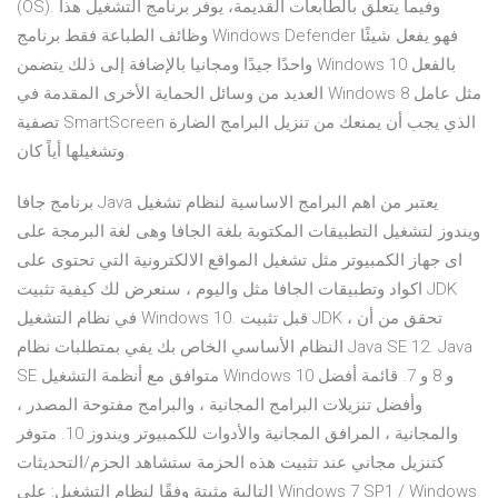
(OS). وفيما يتعلق بالطابعات القديمة، يوفر برنامج التشغيل هذا
وظائف الطباعة فقط برنامج Windows Defender فهو يفعل شيئًا
واحدًا جيدًا ومجانيا بالإضافة إلى ذلك يتضمن Windows 10 بالفعل
العديد من وسائل الحماية الأخرى المقدمة في Windows 8 مثل عامل
تصفية SmartScreen الذي يجب أن يمنعك من تنزيل البرامج الضارة
وتشغيلها أياً كان.
برنامج جافا Java يعتبر من اهم البرامج الاساسية لنظام تشغيل
ويندوز لتشغيل التطبيقات المكتوبة بلغة الجافا وهى لغة البرمجة على
اى جهاز الكمبيوتر مثل تشغيل المواقع الالكترونية التي تحتوى على
اكواد وتطبيقات الجافا مثل واليوم ، سنعرض لك كيفية تثبيت JDK
في نظام التشغيل Windows 10. قبل تثبيت JDK ، تحقق من أن
النظام الأساسي الخاص بك يفي بمتطلبات نظام Java SE 12. Java
SE متوافق مع أنظمة التشغيل Windows 10 و 8 و 7. قائمة أفضل
وأفضل تنزيلات البرامج المجانية ، والبرامج مفتوحة المصدر ،
والمجانية ، المرافق المجانية والأدوات للكمبيوتر ويندوز 10. متوفر
كتنزيل مجاني عند تثبيت هذه الحزمة ستشاهد الحزم/التحديثات
التالية مثبتة وفقًا لنظام التشغيل: على Windows 7 SP1 / Windows