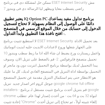
ممكن حل لمشكلة دى فى برنامج ESET Internet Security مش
راضى يتسطب معايا وبيظهر ليا الرسالة دى فى ويندوز 7
يعتبر تطبيق IQ Option PC برنامج تداول مفيد يساعدك
دائمًا على الوصول إلى النظام بسهولة. لا تحتاج لتسجيل
الدخول إلى حسابك من خلال الموقع الرسمي في المتصفح
- افتح نافذة هذا التطبيق وابدأ التداول.
لا استطيع تثبيت برنامج ESET Internet Security. بعد تحميل الاداة
على الجهاز شغلها وروح لاعدادات الابديت خليه ابديت اتوماتيك
واعمل ريستارت ورح يضبط ان شاء الله اذا ما زبط سطب ويندوز 10
تحميل متصفح فايرفوكس. 2- قم بالضغط على تنزيل الان، وسوف
يبدا التحميل لديك بواسطة برنامج التحميل انترنت دون ود مانجر او
التحميل بواسطة اداة التنزيل في المتصفح العادي لديك، كل ما عليك
هو الانتظار حتى يتم استكمال التنزيل مقدمة عن تحميل المتصفح
جوجل كروم اخر اصدار جديد. تنزيل google chrome full offline
installers - قم بتنزيل أحدث برنامج تثبيت مستقل لـ برنامج google
chrome لنواة 32 بت و 64 بت - من أحدث إصدار لهذا عام. تتطلب
إعادة تثبيت "Chrome" إلغاء تثبيته أولاً ، ثم تحتاج إلى تنزيل أحدث