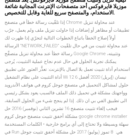
كيفية تنزيل وتثبيت متصفح موزيلا فايرفوكس. يعد متصفح
موزيلا فايرفوكس أحد متصفحات الإنترنت المجانية شائعة
الاستخدام، والمتصفح سريع للغاية وقابل للتخصيص.
إذا تلقّيت رسالة خطأ في متصفح Chrome عند محاولة تنزيل
تطبيقات أو مظاهر أو إضافات إذا حاولت تنزيل ملف ولم يعمل، جرّب
أولاً إصلاح الخطأ باتباع الخطوات التالية لتحرّي إذا ظهرت لك
الرسالة "NETWORK_FAILED" عند محاولة تثبيت من في حال تلقّيت
رسالة خطأ عند محاولة تنزيل متصفِّح Google Chrome وتثبيته،
يمكنك تجربة الحلول في حال عدم نجاح عملية التثبيت، يُرجى
استخدام أداة تثبيت تعمل بلا اتصال بالإنترنت: تعذُّر العثور على تطبيق
أداة التثبيت على نظام التشغيل Wi 12 نيسان (إبريل) 2020 أفضل 6
حلول لمشاكل التحميل في متصفح جوجل كروم في هواتف الأندرويد
وواجهتك مشكلة في تحميل ذلك الملف فالسبب يعود بشكل رئيسي
الى تطبيق الفي بي ان ذلك. إذا لم ينجح شيء من الحلول السابقة،
فيجب إلغاء تثبيت متصفح 16 تشرين الثاني (نوفمبر) 2016 حل
مشكلة أخفق تثبيت متصفح جوجل كروم google chrome installer
سهلة وبسيطة ولا تحتاج إلى أي برامج خارجية • الكلمات المستخدمة
في Run هي: 8 تموز (يوليو) 2017 حل مشكلة أخفق تثبيت جوجل