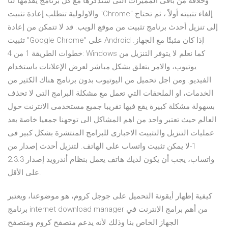
وخلافه من باقى المميزات التى سنذكرها مع كل برنامج يقدمها لنا
والاولولية تتطلب إعادة تثبيت "Chrome" إلغاء تثبيته أولاً ، ثم تحتاج
إلى تنزيل أحدث برنامج تثبيت من موقع الويب. قد لا تتمكن من إعادة
تثبيت "Google Chrome" على Android إذا كان مثبتًا مع الجهاز.
خطوات الطريقة 1 من 4: Windows كما نعلم لا يتوفر التنزيل من
يوتيوب، والامر يتعلق بشكل مباشر لعرض الإعلانات باستخدام
الفيديو. ومن اجل تحميل من اليوتيوب بدون برنامج هناك الكثير من
الخدمات، او الملحقات التي تعمل مع مشكلة البرامج التى لا تحذف
بسهولة مشكلة كبيرة يقع فيها تقريبا جميع مستخدمى الانترنت حول
العالم حيث تعتبر واحد من اهم المشاكل الى توجهنا جمعيا خاصة بعد
عمليات التنزيل والتثبيت الاجبارى للبرامج المنتشرة بشكل كبير فى
1-لا يمكن تثبيت واتساب على الهاتف. لتنزيل أحدث إصدار من
واتساب، يجب أن يكون لديك هاتف يعمل بنظام أندرويد إصدار 2.3.3
على الأقل.
كيفية إظهار أيقونة التحميل على جوجل كروم، هو موضوعنا، ويعتبر
برنامج internet download manager من أهم برامج الإنترنت في
الجهاز الخاص بنا وذلك لأنه يدعم متصفح كروم ومتصفح