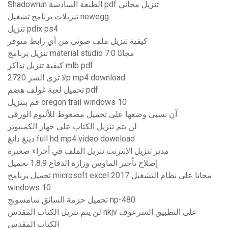
Shadowrun الطبعة السادسة pdf تنزيل مجاني
تنزيلات برنامج تشغيل newegg
تنزيل pdix ps4
كيفية تنزيل ملف صوتي من أي رابط متوفر
تنزيل برنامج material studio 7.0 مجانًا
كيفية تنزيل تذاكر mlb pdf
لا ترى الشر 2720p mp4 download
تحميل لعبة غولف هضم pdf
قم بتنزيل oregon trail windows 10
آن نسبي وضعها على تحميل مضغوط للألبوم الورقي
لن يتم تنزيل الكتاب على جهاز الكمبيوتر
دينغ دانغ full hd mp4 video download
مدير تنزيل الإنترنت تنزيل الملف في أجزاء صغيرة
إصلاح تأخير الماوس وزارة الدفاع 1.8.9 تحميل
تحميل برنامج microsoft excel 2017 مجانا على نظام التشغيل
windows 10
تحميل حزمة السائق سامسونج np-480
لن يتم تنزيل الكتاب المقدس nkjv على التطبيق السرعوف
الكتاب المقدس