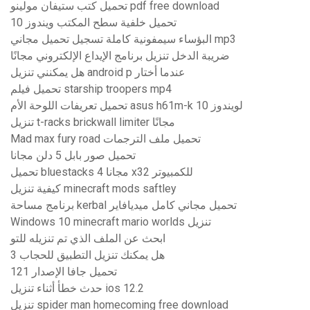
تحميل كتب ستيفان مولينو pdf free download
تحميل خلفية سطح المكتب ويندوز 10
البؤساء سيمفونية كاملة تسجيل تحميل مجاني mp3
ضريبة الدخل تنزيل برنامج الإيداع الإلكتروني مجانًا
هل يمكنني تنزيل android p عندما أختار
تحميل فيلم starship troopers mp4
تحميل تعريفات اللوحة الأم asus h61m-k لويندوز 10
تنزيل t-racks brickwall limiter مجانًا
Mad max fury road تحميل ملف الترجمات
تحميل صور بابل 5 دلن مجانا
تحميل bluestacks 4 مجانا x32 للكمبيوتر
كيفية تنزيل minecraft mods saftley
برنامج مساحة kerbal تحميل مجاني كامل ميديافاير
Windows 10 minecraft mario worlds تنزيل
ابحث عن الملف الذي تم تنزيله للتو
هل يمكنك تنزيل التطبيق للحجاب 3
تحميل جافا الإصدار 121
حدث خطأ أثناء تنزيل ios 12.2
تنزيل spider man homecoming free download