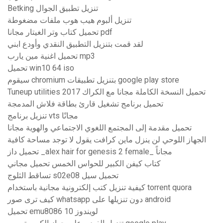
Betking تنزيل تطبيق الجوال
تنزيل ألبوم هيب هوب ملفات مضغوطة
تحميل كتاب وتر الغيتار مجانا pdf
لقد قمت بتنزيل التطبيق النقدي وأودع ابني
تحميل اغنية مين يارب mp3
تحميل win10 64 iso
سيقوم chromium بتنزيل تطبيقات google play store
Tuneup utilities 2017 تحميل النسخة الكاملة مجانا مع الكراك
تحميل برنامج تشغيل قارئ بطاقة فلاش المدمجة
تنزيل برنامج vts مجانًا
تحميل مقدمة إلى المجتمع اللغوي الاجتماعي والهوية مجانا
الجهاز اللوحي لن ينزل ماين كرافت يقول لا توجد مساحة كافية
تحميل داز _alex hair for genesis 2 female_ مجاناً
كتاب كيفن الكبير للحواس الخمس تحميل مجاني
تساقط الثلوج s02e08 تحميل سيل
كيفية تنزيل كتب إلكترونية مجانية باستخدام torrent quora
كيف ترى صور whatsapp دون تنزيلها على android
تحميل emu8086 لويندوز 10