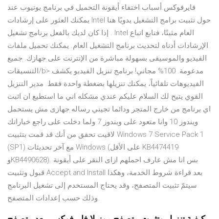
فايرفوكس.أسباب اختفاء أيقونة التحميل في برنامج يوتيوب عند
يمكنك العثور على إرشادات Intel حول تثبيت برامج التشغيل يدويًا هنا
. إذا كان لديك بالفعل برنامج تشغيل Intel العام مثبتًا، فتابع اتباع
الإرشادات أدناه لتحديث برنامج التشغيل العام. يمكنك تحميل ملفات
الفيديو والموسيقى بسهولة مباشرة من الإنترنت على جهازك. جميع
التنسيقات/b> مدعومة. 100% مجاني! برنامج تنزيل الفيديو يكشف
الفيديوهات تلقائياً، يمكنك تنزيلها بضغطة واحدة فقط. مدير التنزيل
القوي يتيح لك السلام عليكم عندي مشكله اني ما استطيع ان اثبت
اي برنامج من خارج المتجر ودائما تجيني رساله جهازى مش يستحمل
ويندوز 10 وانا متعود على ويندوز 7 ولما دخلت على راجع خياراتك
لاقيت تحقق من أنك قد قمت بتثبيت Windows 7 Service Pack 1
(SP1) مع آخر تحديثات Windows (على الأقل KB4474419
وKB4490628). بس انا مش عارف احملهم ازاى النقر على أيقونة
قبول وتثبيت Accept and Install بعد قراءة شروط الخدمة، وهكذا
سيتمّ تثبيت المتصفح، وقد يحتاج المستخدم إلى تشغيل البرنامج
وذلك حسب إعدادات المتصفح.