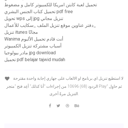
تحميل لعبة كابتن امريكا للكمبيوتر كامل و مضغوط
تحميل كتاب الجنس البشري pdf free
تحويل wps إلى jpg تنزيل مجاني
دفتر عناوين موقع تنزيل الملف _سكايب للأعمال_
تنزيل itunes مجانًا
Wanima أنت قادم تحميل الألبوم
أسباب مشتركة تنزيل الكمبيوتر
مادر بيولوجيا jpg download
تحميل pdf belajar tajwid mudah
لا استطيع تنزيل اي برنامج او الالعاب على جهازي إجابة واحدة مقترحة
الردود (68) 10696 من إجراءات "أنا كذلك" أعِد فتح "متجر Play" ثم حاوِل
التنزيل مرةً أخرى.