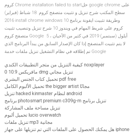
كروم Chrome installation failed to startحل google chrome على
سطح المكتب شرح تنزيل و تثبيت متصفح كروم 18 شباط (فبراير)
2016 install chrome windows 10 وطريقة تثبيت ايقونة برنامج
كروم على شريط المهام في ويندوز 10 شرح تنزيل وتنصيب تثبيت
متصفح كروم Google 5 أيلول (سبتمبر) 2019 في كثير من الأحيان ،
لا يتم تثبيت المتصفح إذا كان الإصدار السابق من يبدأ البرنامج الذي
تم إطلاقه في نظام التشغيل تنزيل ملفات خدمة Google
كيفية التنزيل من متجر التطبيقات الكندي noxplayer
مافريكس 10.9 0 dmg تنزيل مجاني
تحميل كتاب الجنس البشري pdf free
تحميل الألبوم الكامل the bigger artist مجانًا
تنزيل hacked kinmaster لنظام android
برنامج photosmart premium c309g-m تنزيل برنامج
تنزيل مساحة ملف المشاركة
تحميل ألبوم lucio overwatch
تنزيل ملفات mp3 مجانية
هل يمكنك الحصول على الملفات التي تم تنزيلها على جهاز iphone