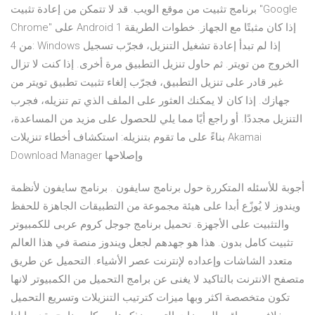
برنامج تثبيت من موقع الويب. قد لا تتمكن من إعادة تثبيت "Google
Chrome" على Android إذا كان مثبتًا مع الجهاز. خطوات الطريقة 1
من 4: Windows إذا لم تبدأ إعادة تشغيل التنزيل، فجرّب تسجيل
الخروج من تويتر. ثم حاول تنزيل التطبيق مرة أخرى. إذا كنت لا تزال
غير قادر على تنزيل التطبيق، فجرّب إلغاء تثبيت تطبيق تويتر من
جهازك. إذا كان لا يمكنك العثور على الملف الذي تم تنزيله، فجرب
التنزيل مجددًا. أو راجع أيًا مما يلي للحصول على مزيد من المساعدة،
بناءً على ما تقوم بتنزيله: استكشاف أخطاء تنزيلات Akamai
Download Manager وإصلاحها
أجوبة للأسئله المتكررة حول برنامج سايفون . برنامج سايفون لأنظمة
ويندوز لا يُوزًع أبدا على هيئة مجموعة من التطبيقات الجاهزة للحفظ
والتثبيت على الأجهزة. تحميل برنامج جوجل كروم عربى للكمبيوتر
تثبيت كامل بدون. هذا هو جهدهم لجعل ويندوز منصة في هذا العالم
متعدد الشاشات وإعداده لإنترنت عصر الأشياء. التحميل عن طريق
متصفح الانترنت بالتاكيد لا يغنى عن برامج التحميل من الكمبيوتر لانها
تكون متخصصة اكثر وبها ميزات كترتيب التنزيلات وتسريع التحميل